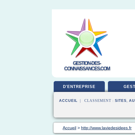
GESTION-DES-
CONNAISSANCES.COM
D'ENTREPRISE
GEST
ACCUEIL
| CLASSEMENT :
SITES
,
AU
Accueil
>
http://www.laviedesidees.fr