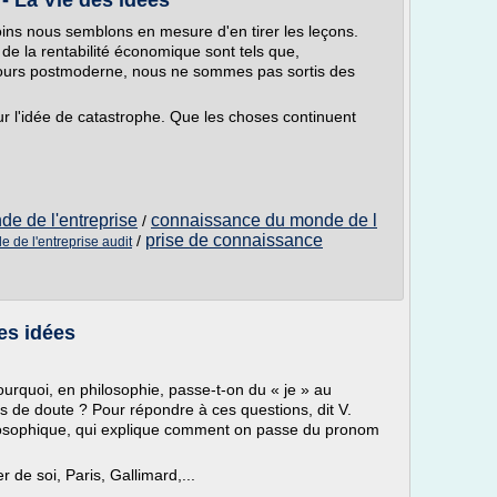
- La Vie des idées
oins nous semblons en mesure d'en tirer les leçons.
 de la rentabilité économique sont tels que,
cours postmoderne, nous ne sommes pas sortis des
sur l'idée de catastrophe. Que les choses continuent
e de l'entreprise
connaissance du monde de l
/
prise de connaissance
/
 de l'entreprise audit
es idées
ourquoi, en philosophie, passe-t-on du « je » au
pas de doute ? Pour répondre à ces questions, dit V.
losophique, qui explique comment on passe du pronom
de soi, Paris, Gallimard,...