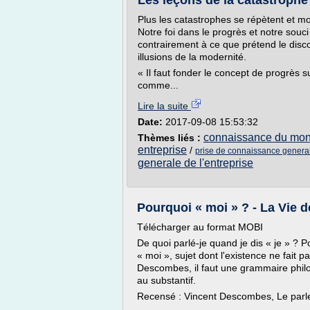
Les leçons de la catastrophe 
Plus les catastrophes se répètent et m
Notre foi dans le progrès et notre souci
contrairement à ce que prétend le dis
illusions de la modernité.
« Il faut fonder le concept de progrès 
comme...
Lire la suite
Date:
2017-09-08 15:53:32
connaissance du mond
Thèmes liés :
entreprise
/
prise de connaissance generale
generale de l'entreprise
Pourquoi « moi » ? - La Vie d
Télécharger au format MOBI
De quoi parlé-je quand je dis « je » ? P
« moi », sujet dont l'existence ne fait 
Descombes, il faut une grammaire phi
au substantif.
Recensé : Vincent Descombes, Le parler 