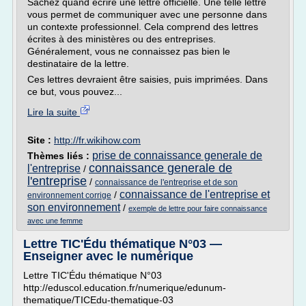
Sachez quand écrire une lettre officielle. Une telle lettre
vous permet de communiquer avec une personne dans
un contexte professionnel. Cela comprend des lettres
écrites à des ministères ou des entreprises.
Généralement, vous ne connaissez pas bien le
destinataire de la lettre.
Ces lettres devraient être saisies, puis imprimées. Dans
ce but, vous pouvez...
Lire la suite
Site :
http://fr.wikihow.com
prise de connaissance generale de
Thèmes liés :
connaissance generale de
l'entreprise
/
l'entreprise
/
connaissance de l'entreprise et de son
connaissance de l'entreprise et
/
environnement corrige
son environnement
/
exemple de lettre pour faire connaissance
avec une femme
Lettre TIC'Édu thématique N°03 —
Enseigner avec le numérique
Lettre TIC'Édu thématique N°03
http://eduscol.education.fr/numerique/edunum-
thematique/TICEdu-thematique-03