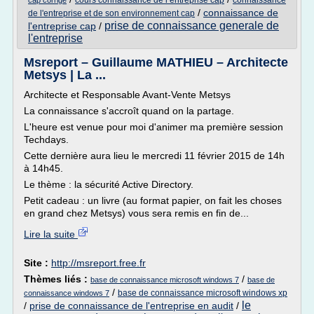
cours connaissance de l entreprise cap
connaissance
cap corrige
/
connaissance de
de l'entreprise et de son environnement cap
prise de connaissance generale de
l'entreprise cap
/
l'entreprise
Msreport – Guillaume MATHIEU – Architecte
Metsys | La ...
Architecte et Responsable Avant-Vente Metsys
La connaissance s'accroît quand on la partage.
L'heure est venue pour moi d'animer ma première session
Techdays.
Cette dernière aura lieu le mercredi 11 février 2015 de 14h
à 14h45.
Le thème : la sécurité Active Directory.
Petit cadeau : un livre (au format papier, on fait les choses
en grand chez Metsys) vous sera remis en fin de...
Lire la suite
Site :
http://msreport.free.fr
Thèmes liés :
/
base de connaissance microsoft windows 7
base de
/
base de connaissance microsoft windows xp
connaissance windows 7
le
/
prise de connaissance de l'entreprise en audit
/