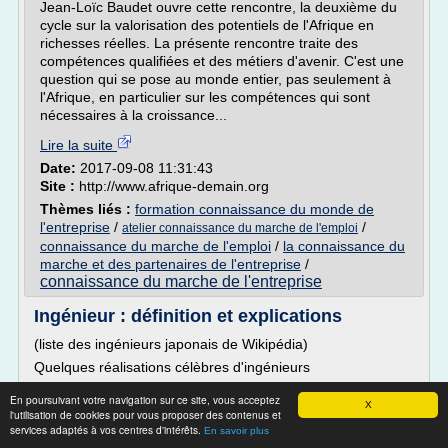
Jean-Loïc Baudet ouvre cette rencontre, la deuxième du
cycle sur la valorisation des potentiels de l'Afrique en
richesses réelles. La présente rencontre traite des
compétences qualifiées et des métiers d'avenir. C'est une
question qui se pose au monde entier, pas seulement à
l'Afrique, en particulier sur les compétences qui sont
nécessaires à la croissance...
Lire la suite
Date:
2017-09-08 11:31:43
Site :
http://www.afrique-demain.org
Thèmes liés :
formation connaissance du monde de
l'entreprise
/
/
atelier connaissance du marche de l'emploi
connaissance du marche de l'emploi
/
la connaissance du
marche et des partenaires de l'entreprise
/
connaissance du marche de l'entreprise
Ingénieur : définition et explications
(liste des ingénieurs japonais de Wikipédia)
Quelques réalisations célèbres d'ingénieurs
Premier atterrissage (L'atterrissage désigne, au sens
En poursuivant votre navigation sur ce site, vous acceptez
X
étymologique, le fait de rejoindre la terre ferme. Le terme
l'utilisation de cookies pour vous proposer des contenus et
recouvre cependant des notions différentes suivant qu'il est
services adaptés à vos centres d'intérêts.
En savoir plus
employé dans le domaine...) de l' A380 (L'Airbus A380 est