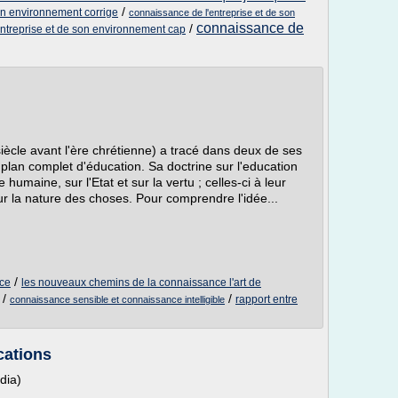
/
on environnement corrige
connaissance de l'entreprise et de son
connaissance de
/
ntreprise et de son environnement cap
iècle avant l'ère chrétienne) a tracé dans deux de ses
 plan complet d'éducation. Sa doctrine sur l'education
 humaine, sur l'Etat et sur la vertu ; celles-ci à leur
ur la nature des choses. Pour comprendre l'idée...
/
ce
les nouveaux chemins de la connaissance l'art de
/
/
rapport entre
connaissance sensible et connaissance intelligible
ications
dia)