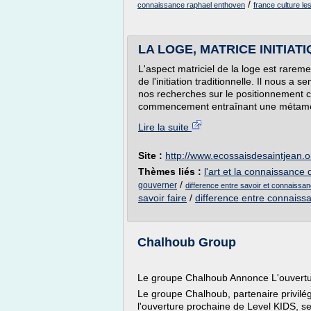
/
connaissance raphael enthoven
france culture l
LA LOGE, MATRICE INITIATIQ
L'aspect matriciel de la loge est rarem
de l'initiation traditionnelle. Il nous a
nos recherches sur le positionnement col
commencement entraînant une métamorph
Lire la suite
Site :
http://www.ecossaisdesaintjean.o
Thèmes liés :
l'art et la connaissance 
/
gouverner
difference entre savoir et connaissa
savoir faire
/
difference entre connaissa
Chalhoub Group
Le groupe Chalhoub Annonce L'ouvertu
Le groupe Chalhoub, partenaire privilé
l'ouverture prochaine de Level KIDS, s