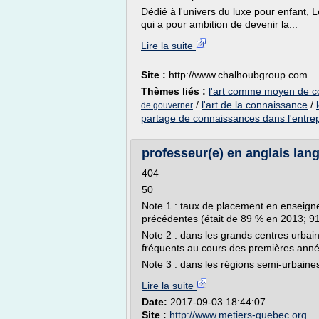
Dédié à l'univers du luxe pour enfant, 
qui a pour ambition de devenir la...
Lire la suite
Site :
http://www.chalhoubgroup.com
Thèmes liés :
l'art comme moyen de c
/
l'art de la connaissance
/
de gouverner
partage de connaissances dans l'entrep
professeur(e) en anglais la
404
50
Note 1 : taux de placement en enseig
précédentes (était de 89 % en 2013; 9
Note 2 : dans les grands centres urbai
fréquents au cours des premières anné
Note 3 : dans les régions semi-urbaines
Lire la suite
Date:
2017-09-03 18:44:07
Site :
http://www.metiers-quebec.org