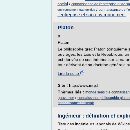
social
/
connaissance de l'entreprise et de s
/
connaissance de l'e
environnement cap corrige
l'entreprise et son environnement
Platon
p
Platon
Le philosophe grec Platon (cinquième s
ouvrages, les Lois et la République, un
est dérivée de ses théories sur la nature
tour dérivent de sa doctrine générale s
Lire la suite
Site :
http://www.inrp.fr
Thèmes liés :
monde sensible connaissan
/
gouverner
connaissance philosophie platon
connaissance et savoir
Ingénieur : définition et expl
(liste des ingénieurs japonais de Wikipé