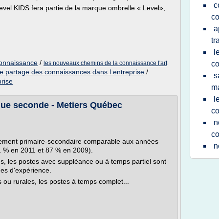
c
Level KIDS fera partie de la marque ombrelle « Level»,
co
a
tr
l
onnaissance
/
les nouveaux chemins de la connaissance l'art
co
le partage des connaissances dans l entreprise
/
s
rise
m
l
ngue seconde - Metiers Québec
c
n
co
nement primaire-secondaire comparable aux années
n
1 % en 2011 et 87 % en 2009).
ns, les postes avec suppléance ou à temps partiel sont
es d'expérience.
 ou rurales, les postes à temps complet...