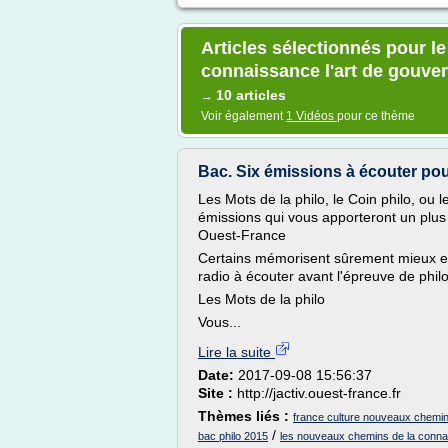
Articles sélectionnés pour l
connaissance l'art de gouve
10 articles
→
Voir également
1 Vidéos
pour ce thème
Bac. Six émissions à écouter pour
Les Mots de la philo, le Coin philo, o
émissions qui vous apporteront un plus 
Ouest-France
Certains mémorisent sûrement mieux en
radio à écouter avant l'épreuve de philo
Les Mots de la philo
Vous...
Lire la suite
Date:
2017-09-08 15:56:37
Site :
http://jactiv.ouest-france.fr
Thèmes liés :
france culture nouveaux chemin
/
bac philo 2015
les nouveaux chemins de la conna