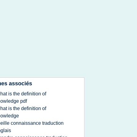
es associés
hat is the definition of
owledge pdf
hat is the definition of
nowledge
ieille connaissance traduction
glais