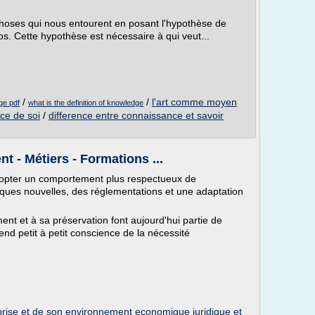
s choses qui nous entourent en posant l'hypothèse de
os. Cette hypothèse est nécessaire à qui veut...
/
/
l'art comme moyen
ge pdf
what is the definition of knowledge
nce de soi
/
difference entre connaissance et savoir
t - Métiers - Formations ...
adopter un comportement plus respectueux de
tiques nouvelles, des réglementations et une adaptation
ent et à sa préservation font aujourd'hui partie de
nd petit à petit conscience de la nécessité
prise et de son environnement economique juridique et