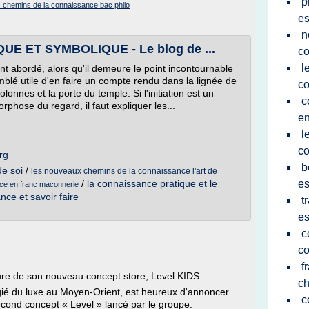
p
es chemins de la connaissance bac philo
e
n
UE ET SYMBOLIQUE - Le blog de ...
co
l
ent abordé, alors qu'il demeure le point incontournable
 semblé utile d'en faire un compte rendu dans la lignée de
co
onnes et la porte du temple. Si l'initiation est un
c
ose du regard, il faut expliquer les...
en
l
co
rg
b
de soi
/
les nouveaux chemins de la connaissance l'art de
/
la connaissance pratique et le
e
nce en franc maconnerie
nce et savoir faire
t
e
c
co
f
re de son nouveau concept store, Level KIDS
ch
gié du luxe au Moyen-Orient, est heureux d'annoncer
c
econd concept « Level » lancé par le groupe.