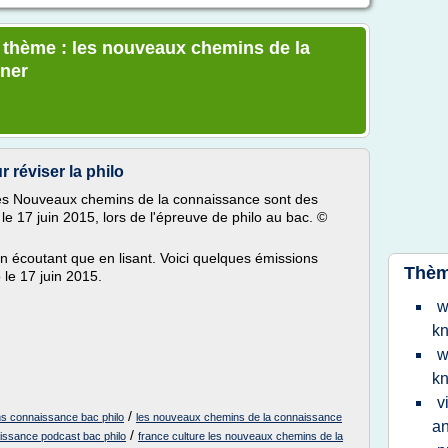
e thème : les nouveaux chemins de la
rner
 réviser la philo
u les Nouveaux chemins de la connaissance sont des
le 17 juin 2015, lors de l'épreuve de philo au bac. ©
 écoutant que en lisant. Voici quelques émissions
Thèm
 le 17 juin 2015.
w
kn
w
k
v
/
s connaissance bac philo
les nouveaux chemins de la connaissance
an
/
issance podcast bac philo
france culture les nouveaux chemins de la