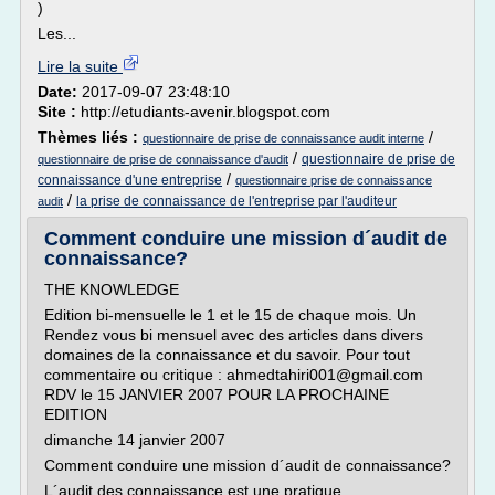
)
Les...
Lire la suite
Date:
2017-09-07 23:48:10
Site :
http://etudiants-avenir.blogspot.com
Thèmes liés :
/
questionnaire de prise de connaissance audit interne
/
questionnaire de prise de
questionnaire de prise de connaissance d'audit
/
connaissance d'une entreprise
questionnaire prise de connaissance
/
la prise de connaissance de l'entreprise par l'auditeur
audit
Comment conduire une mission d´audit de
connaissance?
THE KNOWLEDGE
Edition bi-mensuelle le 1 et le 15 de chaque mois. Un
Rendez vous bi mensuel avec des articles dans divers
domaines de la connaissance et du savoir. Pour tout
commentaire ou critique : ahmedtahiri001@gmail.com
RDV le 15 JANVIER 2007 POUR LA PROCHAINE
EDITION
dimanche 14 janvier 2007
Comment conduire une mission d´audit de connaissance?
L´audit des connaissance est une pratique...