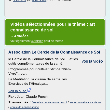
→
3 Vidéos
(et
4 Articles
) pour ce thème
Vidéos sélectionnées pour le thème : art
connaissance de soi
3 Vidéos
→
Voir également
4 Articles
pour ce thème
Association Le Cercle de la Connaissance de Soi
le Cercle de la Connaissance de Soi ... et les
voir la vidéo
outils complémentaires de la santé:
Programmes pour cultiver l'Art de ''Bien-
Vivre''...par:
La Méditation, la cuisine de santé, les
Exercices de l'Himalaya...
Voir la suite
Par :
Jean-Claude Puech
Thèmes liés :
/
l'art et la connaissance de soi
art et connaissance de soi
/
cercle de connaissance