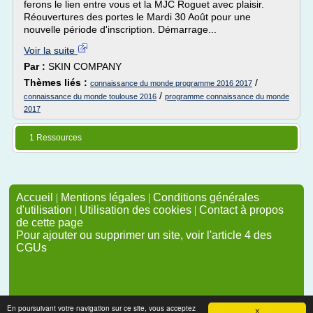
ferons le lien entre vous et la MJC Roguet avec plaisir.
Réouvertures des portes le Mardi 30 Août pour une
nouvelle période d'inscription. Démarrage...
Voir la suite
Par :
SKIN COMPANY
Thèmes liés :
/
connaissance du monde programme 2016 2017
/
connaissance du monde toulouse 2016
programme connaissance du monde
2017
1 Ressources
Accueil
|
Mentions légales
|
Conditions générales
d'utilisation
|
Utilisation des cookies
|
Contact à propos
de cette page
Pour ajouter ou supprimer un site, voir l'article 4 des
CGUs
En poursuivant votre navigation sur ce site, vous acceptez
X