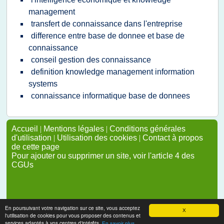
management
transfert de connaissance dans l'entreprise
difference entre base de donnee et base de
connaissance
conseil gestion des connaissance
definition knowledge management information
systems
connaissance informatique base de donnees
Accueil
|
Mentions légales
|
Conditions générales
d'utilisation
|
Utilisation des cookies
|
Contact à propos
de cette page
Pour ajouter ou supprimer un site, voir l'article 4 des
CGUs
En poursuivant votre navigation sur ce site, vous acceptez
X
l'utilisation de cookies pour vous proposer des contenus et
services adaptés à vos centres d'intérêts.
En savoir plus