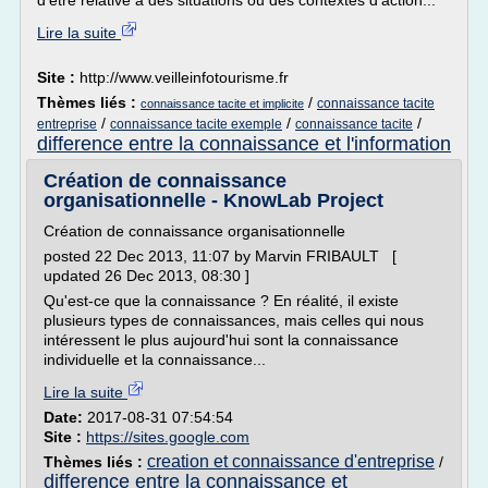
d'être relative à des situations ou des contextes d'action...
Lire la suite
Site :
http://www.veilleinfotourisme.fr
Thèmes liés :
/
connaissance tacite
connaissance tacite et implicite
/
/
/
entreprise
connaissance tacite exemple
connaissance tacite
difference entre la connaissance et l'information
Création de connaissance
organisationnelle - KnowLab Project
Création de connaissance organisationnelle
posted 22 Dec 2013, 11:07 by Marvin FRIBAULT [
updated 26 Dec 2013, 08:30 ]
Qu'est-ce que la connaissance ? En réalité, il existe
plusieurs types de connaissances, mais celles qui nous
intéressent le plus aujourd'hui sont la connaissance
individuelle et la connaissance...
Lire la suite
Date:
2017-08-31 07:54:54
Site :
https://sites.google.com
creation et connaissance d'entreprise
Thèmes liés :
/
difference entre la connaissance et