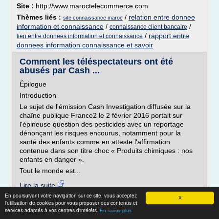
Site :
http://www.maroctelecommerce.com
Thèmes liés :
/
relation entre donnee
site connaissance maroc
information et connaissance
/
/
connaissance client bancaire
/
rapport entre
lien entre donnees information et connaissance
donnees information connaissance et savoir
Comment les téléspectateurs ont été
abusés par Cash ...
Épilogue
Introduction
Le sujet de l'émission Cash Investigation diffusée sur la
chaîne publique France2 le 2 février 2016 portait sur
l'épineuse question des pesticides avec un reportage
dénonçant les risques encourus, notamment pour la
santé des enfants comme en atteste l'affirmation
contenue dans son titre choc « Produits chimiques : nos
enfants en danger ».
Tout le monde est...
Lire la suite
En poursuivant votre navigation sur ce site, vous acceptez
Date:
2017-09-08 14:57:42
X
l'utilisation de cookies pour vous proposer des contenus et
Site :
http://www.pseudo-sciences.org
services adaptés à vos centres d'intérêts.
En savoir plus
difference entre la connaissance
Thèmes liés :