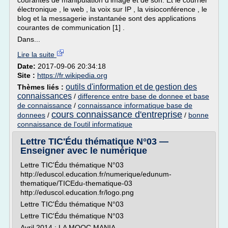
courantes de manipulation d'image et de son. Et le courrier
électronique , le web , la voix sur IP , la visioconférence , le
blog et la messagerie instantanée sont des applications
courantes de communication [1] .
Dans...
Lire la suite
Date:
2017-09-06 20:34:18
Site :
https://fr.wikipedia.org
outils d'information et de gestion des
Thèmes liés :
connaissances
/
difference entre base de donnee et base
de connaissance
/
connaissance informatique base de
cours connaissance d'entreprise
donnees
/
/
bonne
connaissance de l'outil informatique
Lettre TIC'Édu thématique N°03 —
Enseigner avec le numérique
Lettre TIC'Édu thématique N°03
http://eduscol.education.fr/numerique/edunum-
thematique/TICEdu-thematique-03
http://eduscol.education.fr/logo.png
Lettre TIC'Édu thématique N°03
Lettre TIC'Édu thématique N°03
Avril 2014 : LA MOOC MANIA