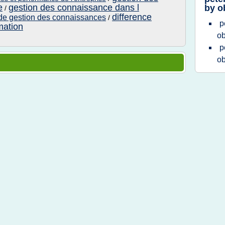
e
gestion des connaissance dans l
by o
/
difference
t de gestion des connaissances
/
p
mation
ob
p
ob