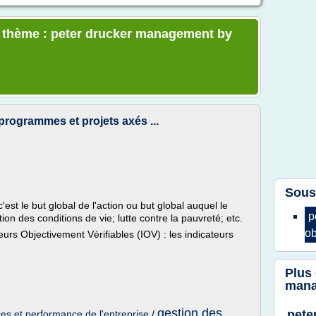
le thème : peter drucker management by
programmes et projets axés ...
Sous
est le but global de l'action ou but global auquel le
p
ion des conditions de vie; lutte contre la pauvreté; etc.
ob
teurs Objectivement Vérifiables (IOV) : les indicateurs
Plus
mana
gestion des
pete
es et performance de l'entreprise
/