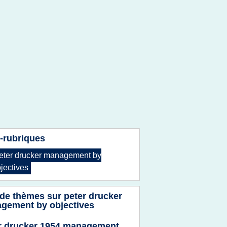
-rubriques
eter drucker management by
jectives
 de thèmes sur
peter drucker
gement by objectives
r drucker 1954 management