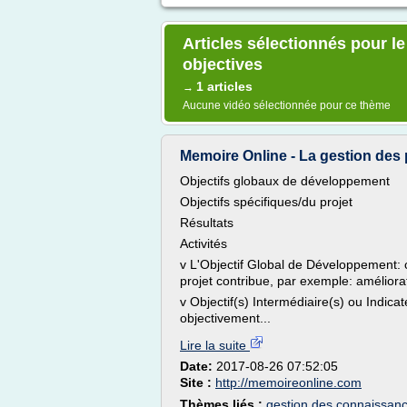
Articles sélectionnés pour 
objectives
1 articles
→
Aucune vidéo sélectionnée pour ce thème
Memoire Online - La gestion des 
Objectifs globaux de développement
Objectifs spécifiques/du projet
Résultats
Activités
v L'Objectif Global de Développement: c'
projet contribue, par exemple: améliorat
v Objectif(s) Intermédiaire(s) ou Indica
objectivement...
Lire la suite
Date:
2017-08-26 07:52:05
Site :
http://memoireonline.com
Thèmes liés :
gestion des connaissanc