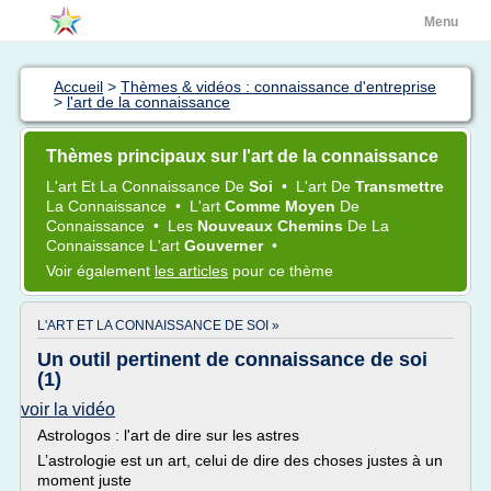
Menu
Accueil
>
Thèmes & vidéos : connaissance d'entreprise
>
l'art de la connaissance
Thèmes principaux sur l'art de la connaissance
L'art
Et La
Connaissance
De
Soi
•
L'art
De
Transmettre
La
Connaissance
•
L'art
Comme Moyen
De
Connaissance
•
Les
Nouveaux Chemins
De La
Connaissance L'art
Gouverner
•
Voir également
les articles
pour ce thème
L'ART ET LA CONNAISSANCE DE SOI »
Un outil pertinent de connaissance de soi
(1)
voir la vidéo
Astrologos : l'art de dire sur les astres
L’astrologie est un art, celui de dire des choses justes à un
moment juste