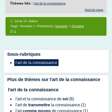
Thèmes liés :
l'art de la connaissance
Haut de page
1 - 10 de 19 Vidéos
Page : Première | < Précédente |
Suivante
> |
Dernière
0
|
1
Sous-rubriques
l'art
de la
connaissance
Plus de thèmes sur
l'art de la connaissance
l'art de la connaissance
l'art
et la
connaissance
de
soi
(6)
l'art
de
transmettre
la
connaissance
(1)
l'art
comme moyen
de
connaissance
(1)