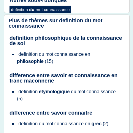
Autres sous-rubriques
definition
du
mot connaissance
Plus de thèmes sur
definition du mot
connaissance
definition philosophique de la connaissance
de soi
definition
du
mot connaissance
en
philosophie
(15)
difference entre savoir et connaissance en
franc maconnerie
definition
etymologique
du
mot connaissance
(5)
difference entre savoir connaitre
definition
du
mot connaissance
en
grec
(2)