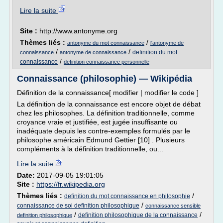
Lire la suite
Site :
http://www.antonyme.org
Thèmes liés :
/
antonyme du mot connaissance
l'antonyme de
/
/
definition du mot
connaissance
antonyme de connaissance
/
connaissance
definition connaissance personnelle
Connaissance (philosophie) — Wikipédia
Définition de la connaissance[ modifier | modifier le code ]
La définition de la connaissance est encore objet de débat
chez les philosophes. La définition traditionnelle, comme
croyance vraie et justifiée, est jugée insuffisante ou
inadéquate depuis les contre-exemples formulés par le
philosophe américain Edmund Gettier [10] . Plusieurs
compléments à la définition traditionnelle, ou...
Lire la suite
Date:
2017-09-05 19:01:05
Site :
https://fr.wikipedia.org
Thèmes liés :
/
definition du mot connaissance en philosophie
/
connaissance de soi definition philosophique
connaissance sensible
/
/
definition philosophique de la connaissance
definition philosophique