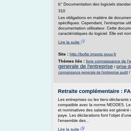
b° Documentation des logiciels standar
310
Les obligations en matière de document
spécifiques. Cependant, l'entreprise ut
documentation utilisateur. Cette docume
caractéristiques du logiciel. Elle est no
Lire la suite
Site :
http://bofip.impots.gouv.fr
Thèmes liés :
livre connaissance de l
generale de l'entreprise
prise 
/
connaissance generale de l'entreprise audit
Retraite complémentaire : F
Les entreprises ou les tiers-déclarants r
compatible avec la norme NEODES. Le fi
et nominatives des salariés est généré
paye. Les déclarations font l'objet d'u
l'ensemble des...
Lire la suite