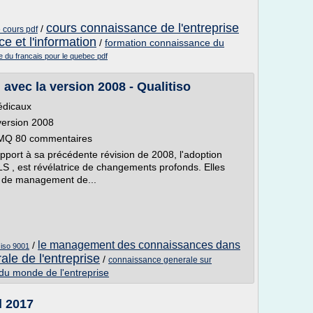
cours connaissance de l'entreprise
/
 cours pdf
e et l'information
/
formation connaissance du
 du francais pour le quebec pdf
avec la version 2008 - Qualitiso
médicaux
version 2008
SMQ 80 commentaires
port à sa précédente révision de 2008, l'adoption
HLS , est révélatrice de changements profonds. Elles
es de management de...
le management des connaissances dans
/
 iso 9001
le de l'entreprise
/
connaissance generale sur
du monde de l'entreprise
l 2017