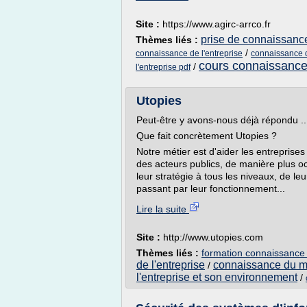
Site :
https://www.agirc-arrco.fr
prise de connaissance
Thèmes liés :
/
connaissance de l'entreprise
connaissance d
cours connaissance 
/
l'entreprise pdf
Utopies
Peut-être y avons-nous déjà répondu ..
Que fait concrètement Utopies ?
Notre métier est d'aider les entreprise
des acteurs publics, de manière plus o
leur stratégie à tous les niveaux, de le
passant par leur fonctionnement...
Lire la suite
Site :
http://www.utopies.com
Thèmes liés :
formation connaissance 
de l'entreprise
connaissance du mo
/
l'entreprise et son environnement
/