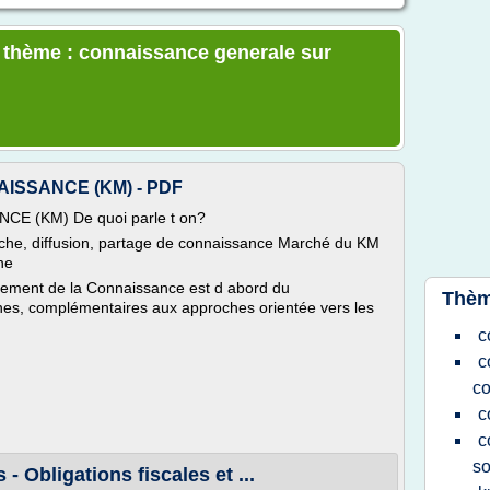
e thème : connaissance generale sur
ISSANCE (KM) - PDF
 (KM) De quoi parle t on?
che, diffusion, partage de connaissance Marché du KM
ne
ement de la Connaissance est d abord du
Thèm
nes, complémentaires aux approches orientée vers les
c
c
co
c
c
so
 - Obligations fiscales et ...