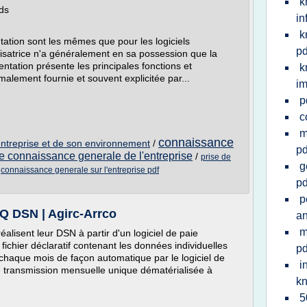
k
ds
in
k
ation sont les mêmes que pour les logiciels
pd
ilisatrice n'a généralement en sa possession que la
ntation présente les principales fonctions et
k
rmalement fournie et souvent explicitée par...
im
p
c
m
connaissance
'entreprise et de son environnement
/
pd
de connaissance generale de l'entreprise
/
prise de
g
/
connaissance generale sur l'entreprise pdf
pd
p
AQ DSN | Agirc-Arrco
an
m
éalisent leur DSN à partir d'un logiciel de paie
chier déclaratif contenant les données individuelles
pd
 chaque mois de façon automatique par le logiciel de
i
ne transmission mensuelle unique dématérialisée à
k
5