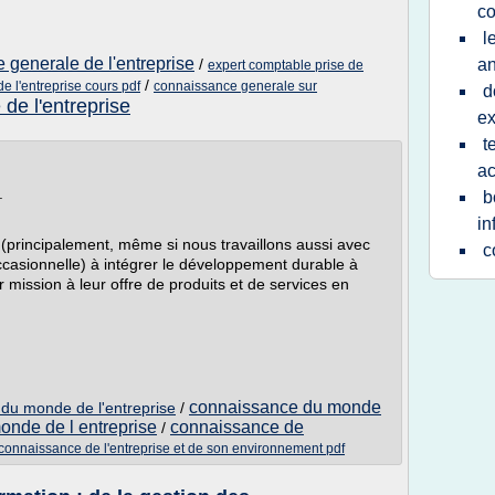
co
l
 generale de l'entreprise
/
an
expert comptable prise de
/
e l'entreprise cours pdf
connaissance generale sur
d
de l'entreprise
e
t
ac
.
b
in
s (principalement, même si nous travaillons aussi avec
c
ccasionnelle) à intégrer le développement durable à
ur mission à leur offre de produits et de services en
connaissance du monde
du monde de l'entreprise
/
nde de l entreprise
connaissance de
/
connaissance de l'entreprise et de son environnement pdf