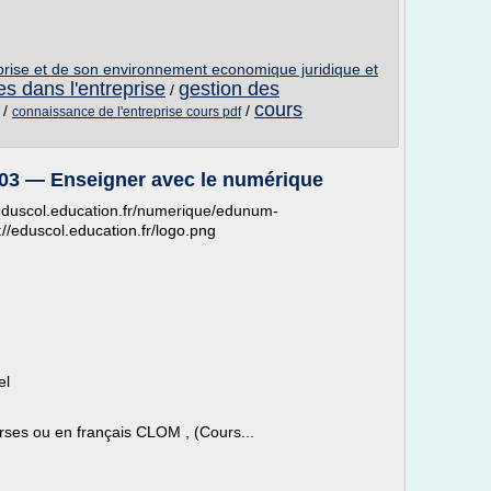
prise et de son environnement economique juridique et
s dans l'entreprise
gestion des
/
cours
/
/
connaissance de l'entreprise cours pdf
°03 — Enseigner avec le numérique
/eduscol.education.fr/numerique/edunum-
/eduscol.education.fr/logo.png
el
es ou en français CLOM , (Cours...