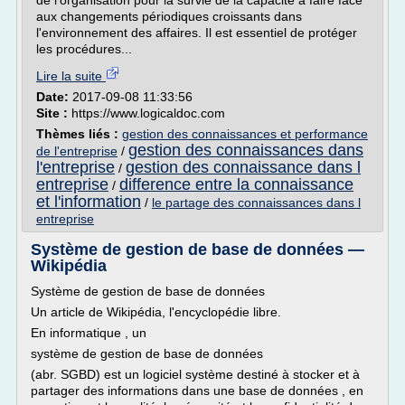
de l'organisation pour la survie de la capacité à faire face
aux changements périodiques croissants dans
l'environnement des affaires. Il est essentiel de protéger
les procédures...
Lire la suite
Date:
2017-09-08 11:33:56
Site :
https://www.logicaldoc.com
Thèmes liés :
gestion des connaissances et performance
gestion des connaissances dans
de l'entreprise
/
l'entreprise
gestion des connaissance dans l
/
entreprise
difference entre la connaissance
/
et l'information
/
le partage des connaissances dans l
entreprise
Système de gestion de base de données —
Wikipédia
Système de gestion de base de données
Un article de Wikipédia, l'encyclopédie libre.
En informatique , un
système de gestion de base de données
(abr. SGBD) est un logiciel système destiné à stocker et à
partager des informations dans une base de données , en