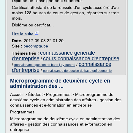
Diplôme de l'enseignement supérieur.
Certificat attestant de la réussite d'un cycle accéléré d'au
moins 128 heures de cours de gestion, réparties sur trois
mois.
Diplôme ou certificat...
Lire la suite
Date:
2017-09-03 22:01:20
Site :
becompta.be
connaissance generale
Thèmes liés :
d'entreprise
cours connaissance d'entreprise
/
connaissance
/
/
connaissance gestion de base jury central
d'entreprise
/
connaissance de gestion de base spf economie
Microprogramme de deuxième cycle en
administration des ...
Accueil > Études > Programmes > Microprogramme de
deuxième cycle en administration des affaires - gestion des
connaissances et e-formation en entreprise
Programmes
Microprogramme de deuxième cycle en administration des
affaires - gestion des connaissances et e-formation en
entreprise