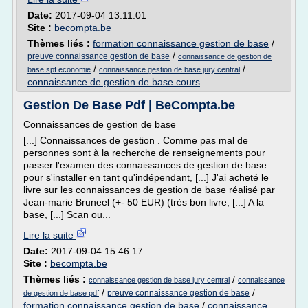
Date:
2017-09-04 13:11:01
Site :
becompta.be
Thèmes liés :
formation connaissance gestion de base
/
/
preuve connaissance gestion de base
connaissance de gestion de
/
/
base spf economie
connaissance gestion de base jury central
connaissance de gestion de base cours
Gestion De Base Pdf | BeCompta.be
Connaissances de gestion de base
[...] Connaissances de gestion . Comme pas mal de
personnes sont à la recherche de renseignements pour
passer l'examen des connaissances de gestion de base
pour s'installer en tant qu'indépendant, [...] J'ai acheté le
livre sur les connaissances de gestion de base réalisé par
Jean-marie Bruneel (+- 50 EUR) (très bon livre, [...] A la
base, [...] Scan ou...
Lire la suite
Date:
2017-09-04 15:46:17
Site :
becompta.be
Thèmes liés :
/
connaissance gestion de base jury central
connaissance
/
/
preuve connaissance gestion de base
de gestion de base pdf
formation connaissance gestion de base
/
connaissance