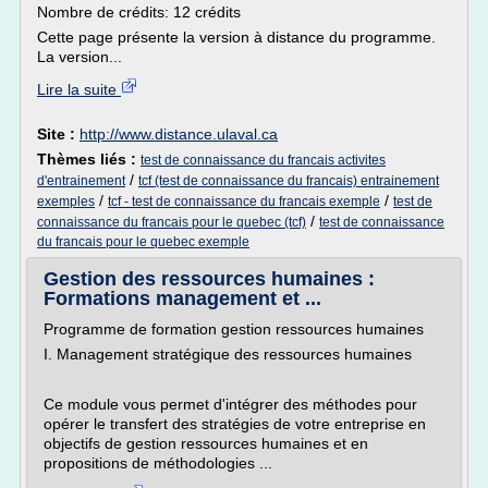
Nombre de crédits: 12 crédits
Cette page présente la version à distance du programme.
La version...
Lire la suite
Site :
http://www.distance.ulaval.ca
Thèmes liés :
test de connaissance du francais activites
/
d'entrainement
tcf (test de connaissance du francais) entrainement
/
/
exemples
tcf - test de connaissance du francais exemple
test de
/
connaissance du francais pour le quebec (tcf)
test de connaissance
du francais pour le quebec exemple
Gestion des ressources humaines :
Formations management et ...
Programme de formation gestion ressources humaines
I. Management stratégique des ressources humaines
Ce module vous permet d'intégrer des méthodes pour
opérer le transfert des stratégies de votre entreprise en
objectifs de gestion ressources humaines et en
propositions de méthodologies ...