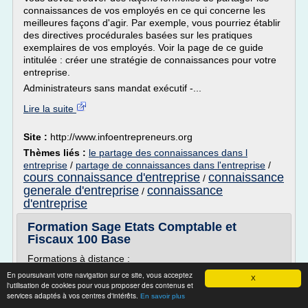
connaissances de vos employés en ce qui concerne les
meilleures façons d'agir. Par exemple, vous pourriez établir
des directives procédurales basées sur les pratiques
exemplaires de vos employés. Voir la page de ce guide
intitulée : créer une stratégie de connaissances pour votre
entreprise.
Administrateurs sans mandat exécutif -...
Lire la suite
Site :
http://www.infoentrepreneurs.org
Thèmes liés :
le partage des connaissances dans l
entreprise
/
partage de connaissances dans l'entreprise
/
cours connaissance d'entreprise
connaissance
/
generale d'entreprise
connaissance
/
d'entreprise
Formation Sage Etats Comptable et
Fiscaux 100 Base
Formations à distance :
Formations Sage Etats Comptable et Fiscaux 100 Base
En poursuivant votre navigation sur ce site, vous acceptez
X
l'utilisation de cookies pour vous proposer des contenus et
individuelles personnalisées à distance avec une simple
services adaptés à vos centres d'intérêts.
En savoir plus
connexion ADSL.