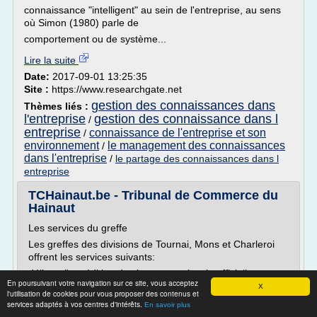
connaissance "intelligent" au sein de l'entreprise, au sens
où Simon (1980) parle de
comportement ou de système...
Lire la suite
Date:
2017-09-01 13:25:35
Site :
https://www.researchgate.net
gestion des connaissances dans
Thèmes liés :
l'entreprise
gestion des connaissance dans l
/
entreprise
connaissance de l'entreprise et son
/
environnement
le management des connaissances
/
dans l'entreprise
/
le partage des connaissances dans l
entreprise
TCHainaut.be - Tribunal de Commerce du
Hainaut
Les services du greffe
Les greffes des divisions de Tournai, Mons et Charleroi
offrent les services suivants:
délivrer l'expédition des jugements (copie officielle
En poursuivant votre navigation sur ce site, vous acceptez
nécessaire pour procéder à son exécution) ou une copie
X
l'utilisation de cookies pour vous proposer des contenus et
simple de ceux-ci;
services adaptés à vos centres d'intérêts.
En savoir plus
procéder à la mise au rôle des affaires (ouverture d'un