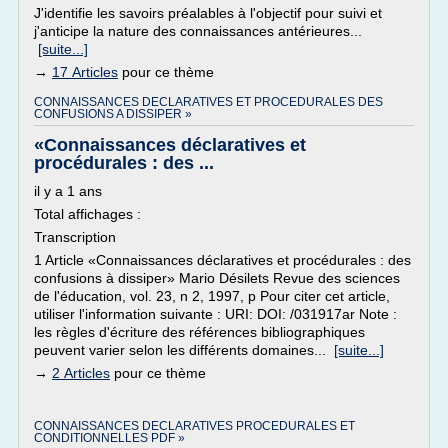
J'identifie les savoirs préalables à l'objectif pour suivi et
j'anticipe la nature des connaissances antérieures...
[suite...]
→
17 Articles
pour ce thème
CONNAISSANCES DECLARATIVES ET PROCEDURALES DES
CONFUSIONS A DISSIPER »
«Connaissances déclaratives et
procédurales : des ...
il y a 1 ans
Total affichages :
Transcription
1 Article «Connaissances déclaratives et procédurales : des
confusions à dissiper» Mario Désilets Revue des sciences
de l'éducation, vol. 23, n 2, 1997, p Pour citer cet article,
utiliser l'information suivante : URI: DOI: /031917ar Note :
les règles d'écriture des références bibliographiques
peuvent varier selon les différents domaines...
[suite...]
→
2 Articles
pour ce thème
CONNAISSANCES DECLARATIVES PROCEDURALES ET
CONDITIONNELLES PDF »