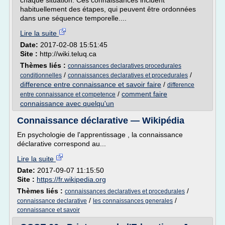
chaque situation. Ces connaissances incluent
habituellement des étapes, qui peuvent être ordonnées
dans une séquence temporelle....
Lire la suite
Date:
2017-02-08 15:51:45
Site :
http://wiki.teluq.ca
Thèmes liés :
connaissances declaratives procedurales
/
/
conditionnelles
connaissances declaratives et procedurales
difference entre connaissance et savoir faire
/
difference
/
comment faire
entre connaissance et competence
connaissance avec quelqu'un
Connaissance déclarative — Wikipédia
En psychologie de l'apprentissage , la connaissance
déclarative correspond au...
Lire la suite
Date:
2017-09-07 11:15:50
Site :
https://fr.wikipedia.org
Thèmes liés :
/
connaissances declaratives et procedurales
/
/
connaissance declarative
les connaissances generales
connaissance et savoir