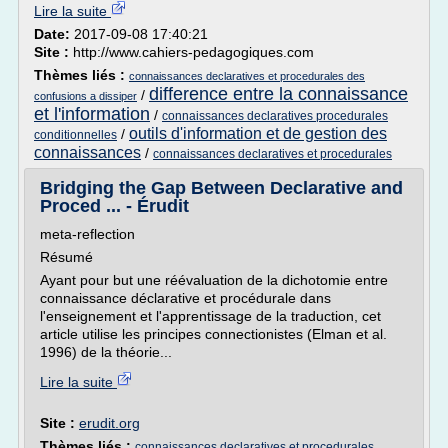
Lire la suite
Date:
2017-09-08 17:40:21
Site :
http://www.cahiers-pedagogiques.com
Thèmes liés :
connaissances declaratives et procedurales des
difference entre la connaissance
/
confusions a dissiper
et l'information
/
connaissances declaratives procedurales
outils d'information et de gestion des
/
conditionnelles
connaissances
/
connaissances declaratives et procedurales
Bridging the Gap Between Declarative and
Proced ... - Érudit
meta-reflection
Résumé
Ayant pour but une réévaluation de la dichotomie entre
connaissance déclarative et procédurale dans
l'enseignement et l'apprentissage de la traduction, cet
article utilise les principes connectionistes (Elman et al.
1996) de la théorie...
Lire la suite
Site :
erudit.org
Thèmes liés :
connaissances declaratives et procedurales