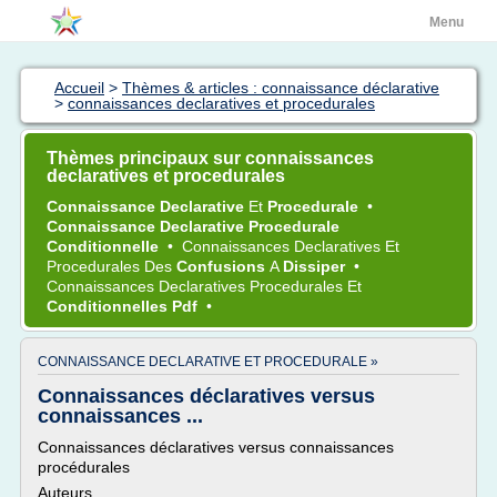
Menu
Accueil
>
Thèmes & articles : connaissance déclarative
>
connaissances declaratives et procedurales
Thèmes principaux sur connaissances
declaratives et procedurales
Connaissance Declarative
Et
Procedurale
•
Connaissance Declarative Procedurale
Conditionnelle
•
Connaissances Declaratives
Et
Procedurales
Des
Confusions
A
Dissiper
•
Connaissances Declaratives Procedurales
Et
Conditionnelles Pdf
•
CONNAISSANCE DECLARATIVE ET PROCEDURALE »
Connaissances déclaratives versus
connaissances ...
Connaissances déclaratives versus connaissances
procédurales
Auteurs