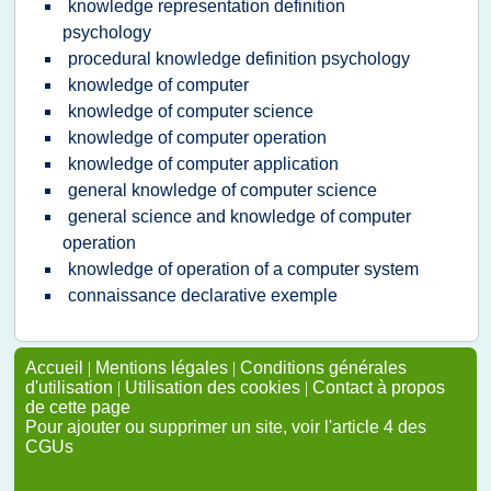
knowledge representation definition
psychology
procedural knowledge definition psychology
knowledge of computer
knowledge of computer science
knowledge of computer operation
knowledge of computer application
general knowledge of computer science
general science and knowledge of computer
operation
knowledge of operation of a computer system
connaissance declarative exemple
Accueil
|
Mentions légales
|
Conditions générales
d'utilisation
|
Utilisation des cookies
|
Contact à propos
de cette page
Pour ajouter ou supprimer un site, voir l'article 4 des
CGUs