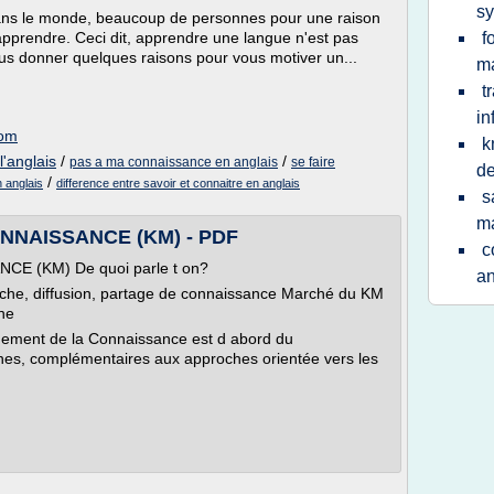
sy
dans le monde, beaucoup de personnes pour une raison
apprendre. Ceci dit, apprendre une langue n'est pas
f
vous donner quelques raisons pour vous motiver un...
m
t
in
com
k
'anglais
/
/
pas a ma connaissance en anglais
se faire
de
/
 anglais
difference entre savoir et connaitre en anglais
s
m
NAISSANCE (KM) - PDF
c
 (KM) De quoi parle t on?
an
che, diffusion, partage de connaissance Marché du KM
ne
ement de la Connaissance est d abord du
ines, complémentaires aux approches orientée vers les