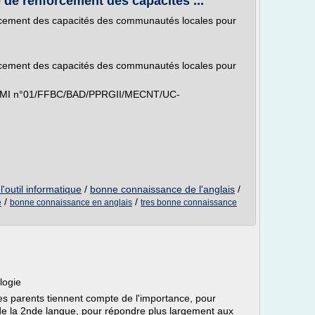
 de renforcement des capacités ...
rcement des capacités des communautés locales pour
rcement des capacités des communautés locales pour
s : AMI n°01/FFBC/BAD/PPRGII/MECNT/UC-
'outil informatique
/
bonne connaissance de l'anglais
/
e
/
/
bonne connaissance en anglais
tres bonne connaissance
logie
les parents tiennent compte de l'importance, pour
 de la 2nde langue, pour répondre plus largement aux