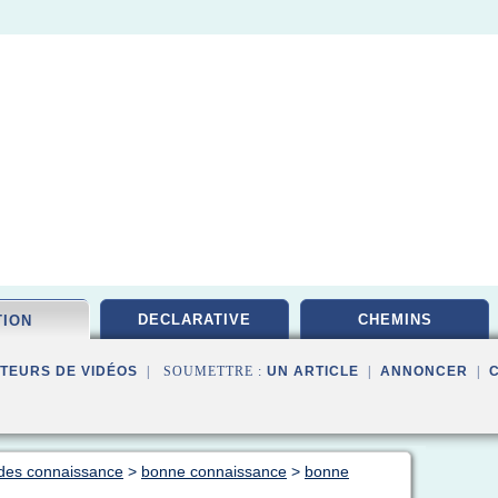
DECLARATIVE
CHEMINS
TION
TEURS DE VIDÉOS
| SOUMETTRE :
UN ARTICLE
|
ANNONCER
|
 des connaissance
>
bonne connaissance
>
bonne