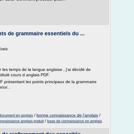
ts de grammaire essentiels du ...
Toeic
les temps de la langue anglaise , j'ai décidé de
titulé cours d anglais PDF.
PDF présentant les points principaux de la grammaire
our...
/
bonne connaissance de l'anglais
/
document en anglais
/
onnaissance anglais gratuit
base de connaissance en anglais