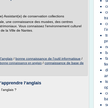
s
c
c
) Assistant(e) de conservation collections
tr
ale, une connaissance des musées, des centres
c
patrimoniaux. Vous connaissez l'environnement culturel
l'
 de la Ville de Nantes.
t
pr
n
b
f
'anglais
/
bonne connaissance de l'outil informatique
/
/
connaissance de base de
 bonne connaissance en anglais
fe
d
an
k
d’apprendre l’anglais
op
 l'anglais ?
c
ba
s