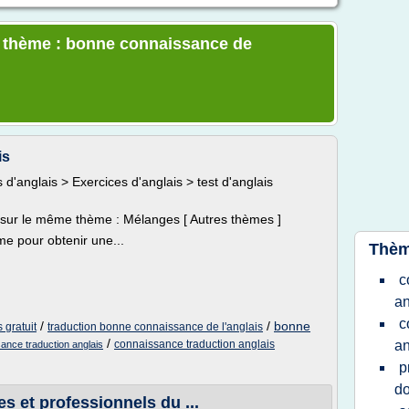
le thème : bonne connaissance de
is
d'anglais > Exercices d'anglais > test d'anglais
s sur le même thème : Mélanges [ Autres thèmes ]
me pour obtenir une...
Thèm
c
an
c
/
/
bonne
 gratuit
traduction bonne connaissance de l'anglais
/
connaissance traduction anglais
an
ance traduction anglais
p
do
s et professionnels du ...