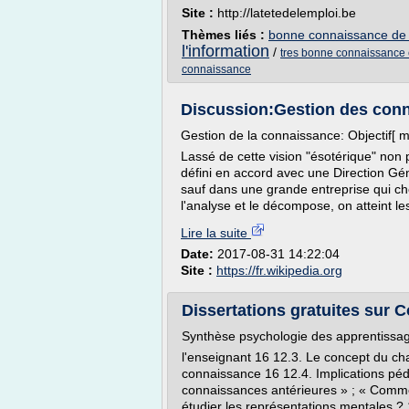
Site :
http://latetedelemploi.be
Thèmes liés :
bonne connaissance de l
l'information
/
tres bonne connaissance 
connaissance
Discussion:Gestion des con
Gestion de la connaissance: Objectif[ mo
Lassé de cette vision "ésotérique" no
défini en accord avec une Direction Gé
sauf dans une grande entreprise qui che
l'analyse et le décompose, on atteint l
Lire la suite
Date:
2017-08-31 14:22:04
Site :
https://fr.wikipedia.org
Dissertations gratuites sur C
Synthèse psychologie des apprentissa
l'enseignant 16 12.3. Le concept du cha
connaissance 16 12.4. Implications pé
connaissances antérieures » ; « Commen
étudier les représentations mentales ?