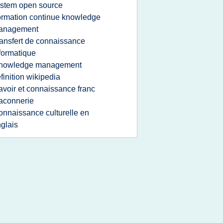
stem open source
ormation continue knowledge
anagement
ransfert de connaissance
formatique
nowledge management
finition wikipedia
avoir et connaissance franc
aconnerie
onnaissance culturelle en
glais