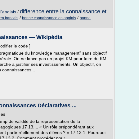
difference entre la connaissance et
'anglais
/
/
/
en francais
bonne connaissance en anglais
bonne
naissances — Wikipédia
difier le code ]
n pragmatique du knowledge management" sans objectif
nérale. On ne lance pas un projet KM pour faire du KM
rche à justifier ses investissements. Un objectif, on
es connaissances...
onnaissances Déclaratives ...
ges
mp de validité de la représentation de la
dagogiques 17 13.... « Un rôle prépondérant aux
t partir réellement des élèves ? » 17 13.1. Pourquoi
 17 13.2. Comment procéder pour...