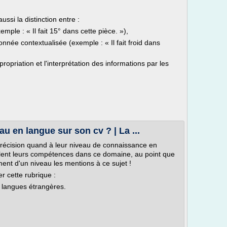
ssi la distinction entre :
ple : « Il fait 15° dans cette pièce. »),
née contextualisée (exemple : « Il fait froid dans
opriation et l'interprétation des informations par les
 en langue sur son cv ? | La ...
écision quand à leur niveau de connaissance en
nflent leurs compétences dans ce domaine, au point que
nt d'un niveau les mentions à ce sujet !
r cette rubrique :
 langues étrangères.