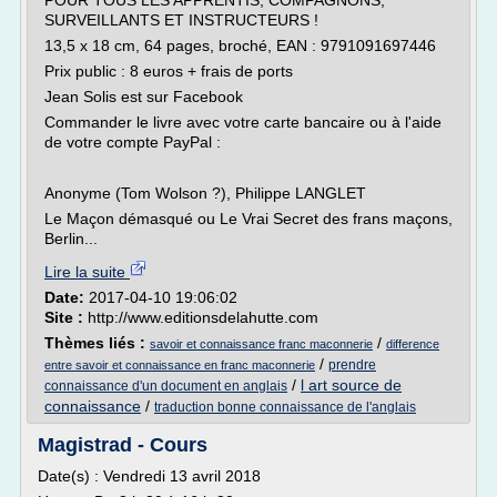
POUR TOUS LES APPRENTIS, COMPAGNONS,
SURVEILLANTS ET INSTRUCTEURS !
13,5 x 18 cm, 64 pages, broché, EAN : 9791091697446
Prix public : 8 euros + frais de ports
Jean Solis est sur Facebook
Commander le livre avec votre carte bancaire ou à l'aide
de votre compte PayPal :
Anonyme (Tom Wolson ?), Philippe LANGLET
Le Maçon démasqué ou Le Vrai Secret des frans maçons,
Berlin...
Lire la suite
Date:
2017-04-10 19:06:02
Site :
http://www.editionsdelahutte.com
Thèmes liés :
/
savoir et connaissance franc maconnerie
difference
/
prendre
entre savoir et connaissance en franc maconnerie
/
l art source de
connaissance d'un document en anglais
connaissance
/
traduction bonne connaissance de l'anglais
Magistrad - Cours
Date(s) : Vendredi 13 avril 2018