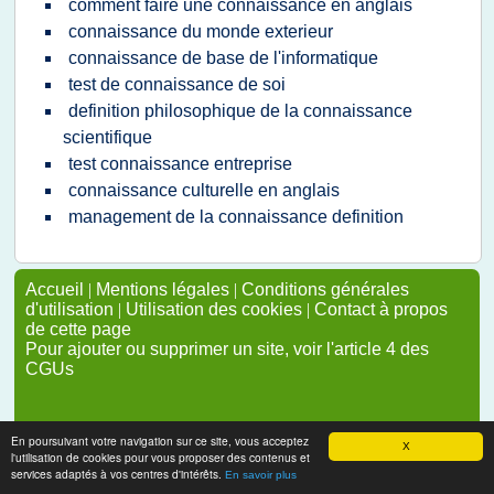
comment faire une connaissance en anglais
connaissance du monde exterieur
connaissance de base de l'informatique
test de connaissance de soi
definition philosophique de la connaissance
scientifique
test connaissance entreprise
connaissance culturelle en anglais
management de la connaissance definition
Accueil
|
Mentions légales
|
Conditions générales
d'utilisation
|
Utilisation des cookies
|
Contact à propos
de cette page
Pour ajouter ou supprimer un site, voir l'article 4 des
CGUs
En poursuivant votre navigation sur ce site, vous acceptez
X
l'utilisation de cookies pour vous proposer des contenus et
services adaptés à vos centres d'intérêts.
En savoir plus