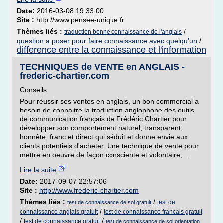
Date:
2016-03-08 19:33:00
Site :
http://www.pensee-unique.fr
Thèmes liés :
/
traduction bonne connaissance de l'anglais
question a poser pour faire connaissance avec quelqu'un
/
difference entre la connaissance et l'information
TECHNIQUES de VENTE en ANGLAIS -
frederic-chartier.com
Conseils
Pour réussir ses ventes en anglais, un bon commercial a
besoin de connaitre la traduction anglophone des outils
de communication français de Frédéric Chartier pour
développer son comportement naturel, transparent,
honnête, franc et direct qui séduit et donne envie aux
clients potentiels d'acheter. Une technique de vente pour
mettre en oeuvre de façon consciente et volontaire,...
Lire la suite
Date:
2017-09-07 22:57:06
Site :
http://www.frederic-chartier.com
Thèmes liés :
/
test de
test de connaissance de soi gratuit
/
connaissance anglais gratuit
test de connaissance francais gratuit
/
/
test de connaissance gratuit
test de connaissance de soi orientation