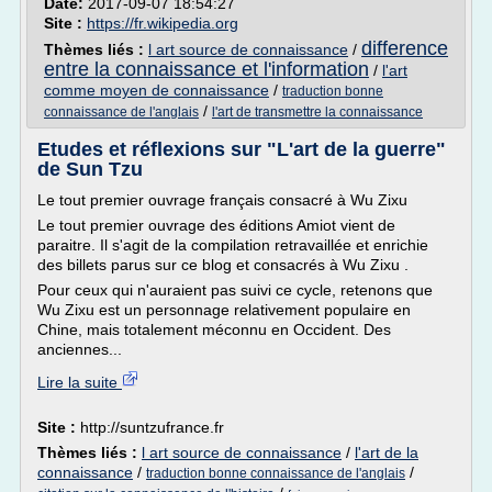
Date:
2017-09-07 18:54:27
Site :
https://fr.wikipedia.org
difference
Thèmes liés :
l art source de connaissance
/
entre la connaissance et l'information
/
l'art
comme moyen de connaissance
/
traduction bonne
/
connaissance de l'anglais
l'art de transmettre la connaissance
Etudes et réflexions sur "L'art de la guerre"
de Sun Tzu
Le tout premier ouvrage français consacré à Wu Zixu
Le tout premier ouvrage des éditions Amiot vient de
paraitre. Il s'agit de la compilation retravaillée et enrichie
des billets parus sur ce blog et consacrés à Wu Zixu .
Pour ceux qui n'auraient pas suivi ce cycle, retenons que
Wu Zixu est un personnage relativement populaire en
Chine, mais totalement méconnu en Occident. Des
anciennes...
Lire la suite
Site :
http://suntzufrance.fr
Thèmes liés :
l art source de connaissance
/
l'art de la
connaissance
/
/
traduction bonne connaissance de l'anglais