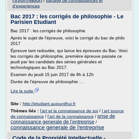
l'information
/
partage de connaissances et
d'experiences
Bac 2017 : les corrigés de philosophie - Le
Parisien Etudiant
Bac 2017 : les corrigés de philosophie
Après le sujet de l'épreuve, voici le corrigé du bac de philo
2017
Épreuve tant redoutée, qui lance les épreuves du Bac. Voici
les corrigés de philosophie, première épreuve passée ce
jeudi par les candidats des séries générales et
technologiques au Bac 2017.
Examen du jeudi 15 juin 2017 de 8h à 12h
Durée de l'épreuve de philosophie :...
Lire la suite
Site :
http://etudiant.aujourdhui.fr
Thèmes liés :
l'art et la connaissance de soi
/
l art source
prise de
de connaissance
/
l'art de la connaissance
/
connaissance generale de l'entreprise
/
connaissance generale de l'entreprise
Code de la Propriété Intellectuelle -