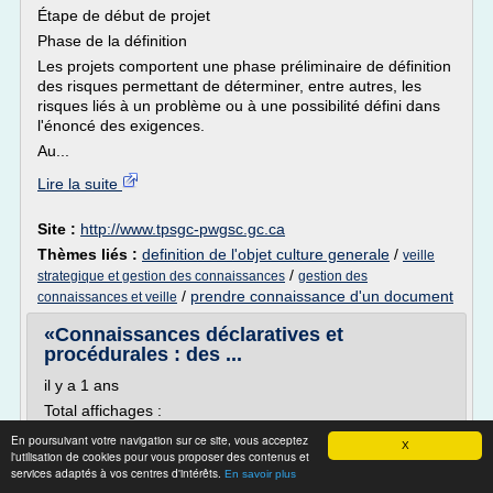
Étape de début de projet
Phase de la définition
Les projets comportent une phase préliminaire de définition
des risques permettant de déterminer, entre autres, les
risques liés à un problème ou à une possibilité défini dans
l'énoncé des exigences.
Au...
Lire la suite
Site :
http://www.tpsgc-pwgsc.gc.ca
Thèmes liés :
definition de l'objet culture generale
/
veille
/
strategique et gestion des connaissances
gestion des
/
prendre connaissance d'un document
connaissances et veille
«Connaissances déclaratives et
procédurales : des ...
il y a 1 ans
Total affichages :
Transcription
En poursuivant votre navigation sur ce site, vous acceptez
X
l'utilisation de cookies pour vous proposer des contenus et
1 Article «Connaissances déclaratives et procédurales :
services adaptés à vos centres d'intérêts.
En savoir plus
des confusions à dissiper» Mario Désilets Revue des