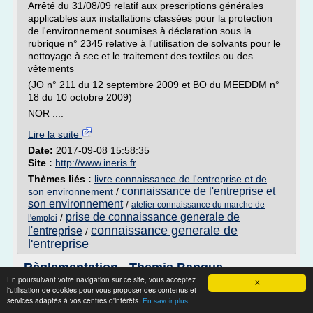
Arrêté du 31/08/09 relatif aux prescriptions générales
applicables aux installations classées pour la protection
de l'environnement soumises à déclaration sous la
rubrique n° 2345 relative à l'utilisation de solvants pour le
nettoyage à sec et le traitement des textiles ou des
vêtements
(JO n° 211 du 12 septembre 2009 et BO du MEEDDM n°
18 du 10 octobre 2009)
NOR :...
Lire la suite
Date:
2017-09-08 15:58:35
Site :
http://www.ineris.fr
Thèmes liés :
livre connaissance de l'entreprise et de
connaissance de l'entreprise et
son environnement
/
son environnement
/
atelier connaissance du marche de
prise de connaissance generale de
/
l'emploi
connaissance generale de
l'entreprise
/
l'entreprise
Règlementation - Themis Banque
En poursuivant votre navigation sur ce site, vous acceptez
X
Les conflits impliquant plusieurs clients, par exemple
l'utilisation de cookies pour vous proposer des contenus et
lorsque la Banque THEMIS, offrant ses services à deux
services adaptés à vos centres d'intérêts.
En savoir plus
clients qui opèrent dans le même secteur d'activité, pourrait