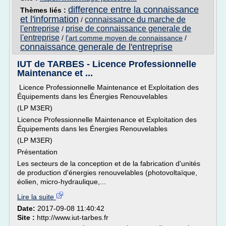
difference entre la connaissance
Thèmes liés :
et l'information
connaissance du marche de
/
l'entreprise
prise de connaissance generale de
/
l'entreprise
/
l'art comme moyen de connaissance
/
connaissance generale de l'entreprise
IUT de TARBES - Licence Professionnelle
Maintenance et ...
Licence Professionnelle Maintenance et Exploitation des
Équipements dans les Énergies Renouvelables
(LP M3ER)
Licence Professionnelle Maintenance et Exploitation des
Équipements dans les Énergies Renouvelables
(LP M3ER)
Présentation
Les secteurs de la conception et de la fabrication d'unités
de production d'énergies renouvelables (photovoltaïque,
éolien, micro-hydraulique,...
Lire la suite
Date:
2017-09-08 11:40:42
Site :
http://www.iut-tarbes.fr